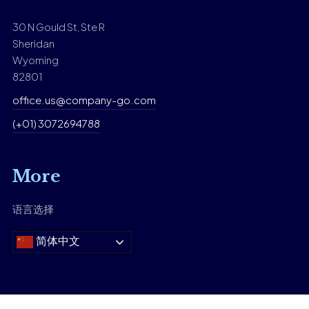
30 N Gould St, Ste R
Sheridan
Wyoming
82801
office.us@company-go.com
(+01) 3072694788
More
语言选择
简体中文