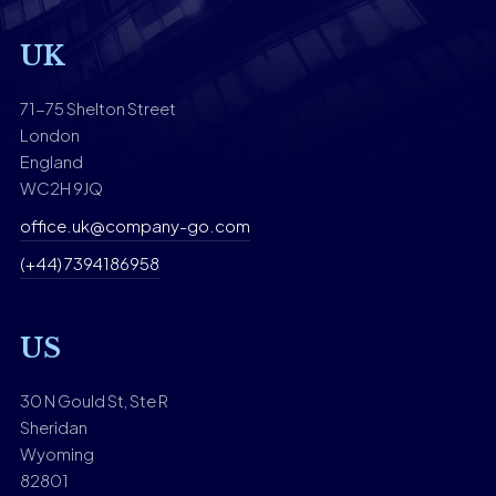
UK
（
71-75 Shelton Street
London
England
WC2H 9JQ
office.uk@company-go.com
(+44) 7394186958
US
30 N Gould St, Ste R
Sheridan
Wyoming
82801