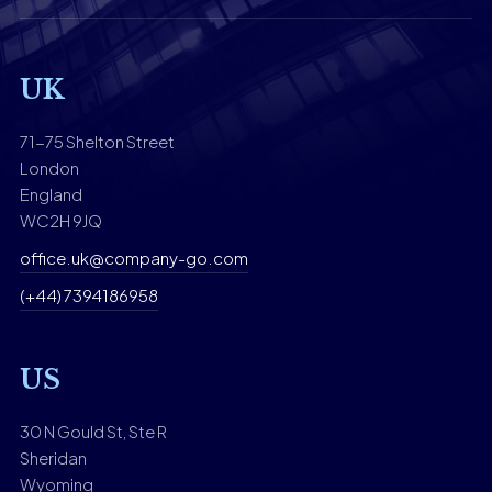
UK
71-75 Shelton Street
London
England
WC2H 9JQ
office.uk@company-go.com
(+44) 7394186958
US
30 N Gould St, Ste R
Sheridan
Wyoming