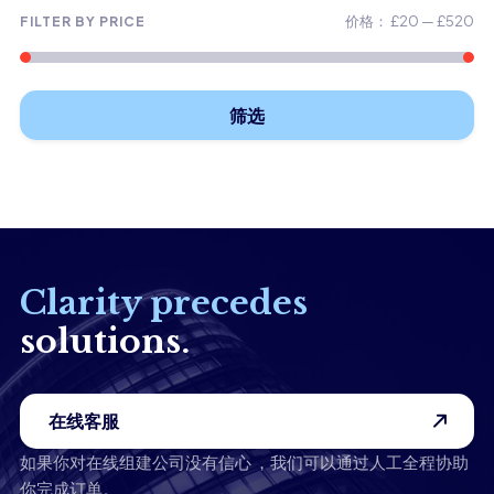
价格：
£20
—
£520
FILTER BY PRICE
最
最
低
高
筛选
价
价
格
格
Clarity precedes
solutions.
在线客服
如果你对在线组建公司没有信心 ，我们可以通过人工全程协助
你完成订单。