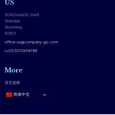
US
30 N Gould St, Ste R
Sheridan
Wyoming
82801
office.us@company-go.com
(+01) 3072694788
More
语言选择
简体中文