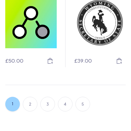
£
50.00
£
39.00
1
2
3
4
5