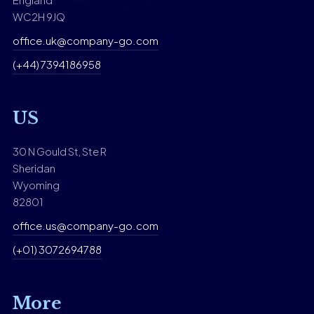
WC2H 9JQ
office.uk@company-go.com
(+44) 7394186958
US
30 N Gould St, Ste R
Sheridan
Wyoming
82801
office.us@company-go.com
(+01) 3072694788
More