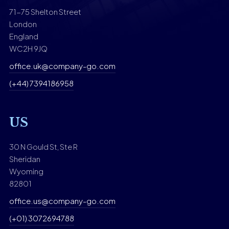
71-75 Shelton Street
London
England
WC2H 9JQ
office.uk@company-go.com
(+44) 7394186958
US
30 N Gould St, Ste R
Sheridan
Wyoming
82801
office.us@company-go.com
(+01) 3072694788