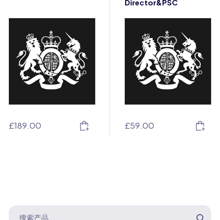
Director&PSC
£
189.00
£
59.00