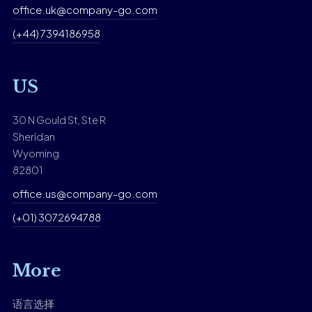
office.uk@company-go.com
(+44) 7394186958
US
30 N Gould St, Ste R
Sheridan
Wyoming
82801
office.us@company-go.com
(+01) 3072694788
More
语言选择