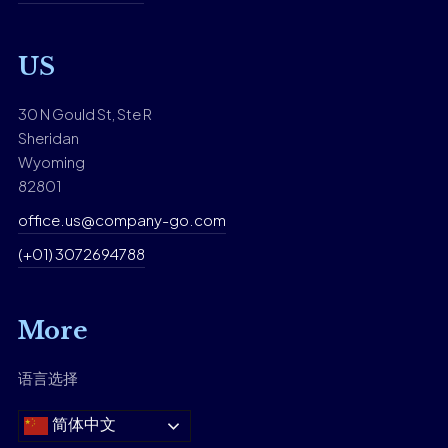
US
30 N Gould St, Ste R
Sheridan
Wyoming
82801
office.us@company-go.com
(+01) 3072694788
More
语言选择
简体中文